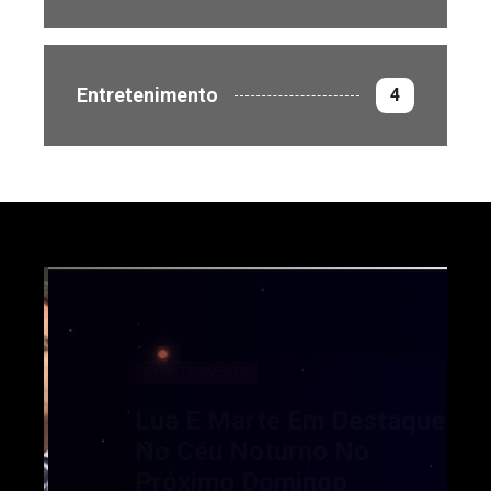
Entretenimento
4
ENTRETENIMENTO
Lua E Marte Em Destaque
No Céu Noturno No
Próximo Domingo