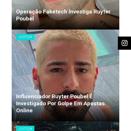
Operação Faketech Investiga Ruyter
Poubel
Joinville Informa
2 anos ago
JUSTIÇA
Influenciador Ruyter Poubel É
Investigado Por Golpe Em Apostas
Online
Joinville Informa
2 anos ago
JUSTIÇA