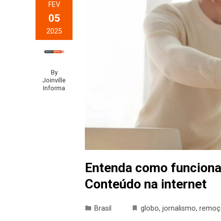
FEV
05
2025
By
Joinville
Informa
Entenda como funcion
Conteúdo na internet
Brasil
globo
,
jornalismo
,
remoç