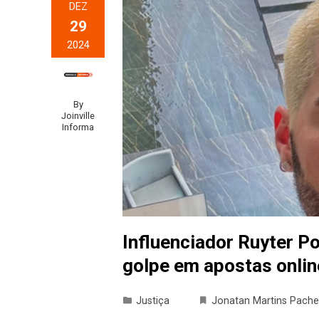
DEZ
29
2024
By
Joinville
Informa
Influenciador Ruyter Po
golpe em apostas onlin
Justiça
Jonatan Martins Pach