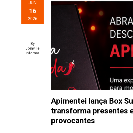
JUN
16
2026
By
Joinville
Informa
Apimentei lança Box S
transforma presentes 
provocantes