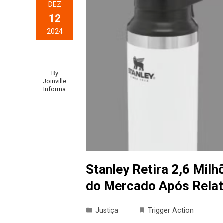
DEZ
12
2024
By
Joinville
Informa
Stanley Retira 2,6 Mil
do Mercado Após Rela
Justiça
Trigger Action