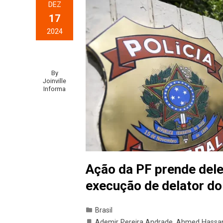
DEZ
17
2024
By
Joinville
Informa
Ação da PF prende del
execução de delator d
Brasil
Ademir Pereira Andrade
,
Ahmed Hassa