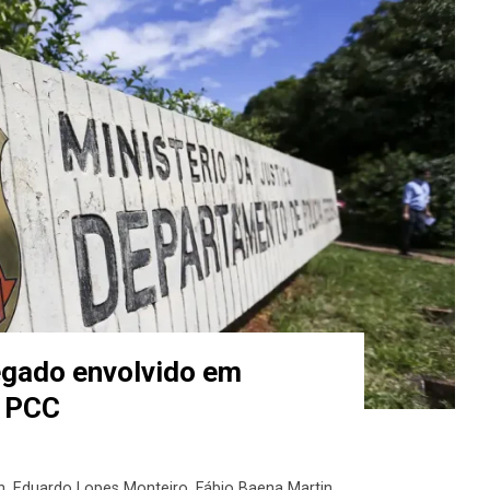
egado envolvido em
o PCC
n
,
Eduardo Lopes Monteiro
,
Fábio Baena Martin
,