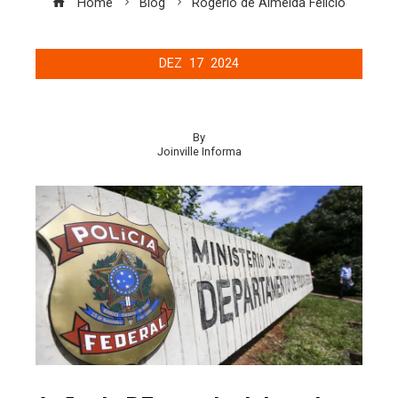
Home
Blog
Rogério de Almeida Felício
DEZ
17
2024
By
Joinville Informa