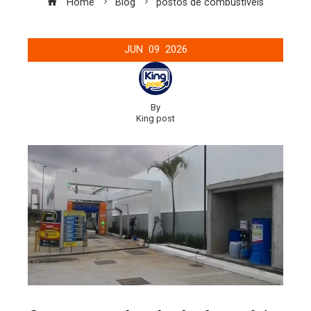
Home
Blog
postos de combustíveis
JUN
09
2026
By
King post