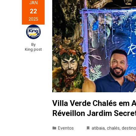
JAN
22
2025
By
King post
Villa Verde Chalés em 
Réveillon Jardim Secre
Eventos
atibaia
,
chalés
,
destin