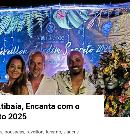
Atibaia, Encanta com o
to 2025
os
,
pousadas
,
reveillon
,
turismo
,
viagens