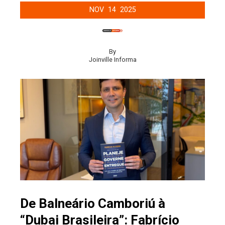
NOV
14
2025
By
Joinville Informa
De Balneário Camboriú à
“Dubai Brasileira”: Fabrício