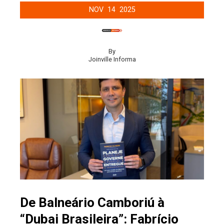
NOV
14
2025
By
Joinville Informa
De Balneário Camboriú à
“Dubai Brasileira”: Fabrício