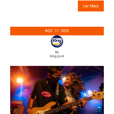
Ler Mais
AGO
11
2025
By
King post