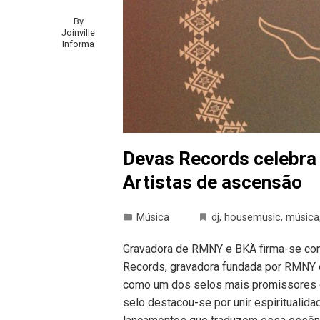
By
Joinville
Informa
Devas Records celebra
Artistas de ascensão
Música
dj
,
housemusic
,
música
Gravadora de RMNY e BKÄ firma-se com
Records, gravadora fundada por RMNY 
como um dos selos mais promissores d
selo destacou-se por unir espiritualida