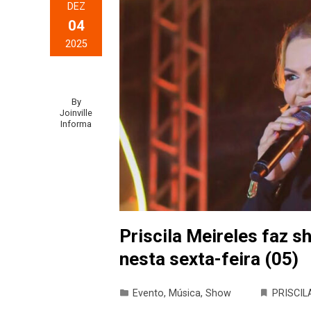
DEZ
04
2025
By
Joinville
Informa
Priscila Meireles faz s
nesta sexta-feira (05)
Evento
,
Música
,
Show
PRISCIL