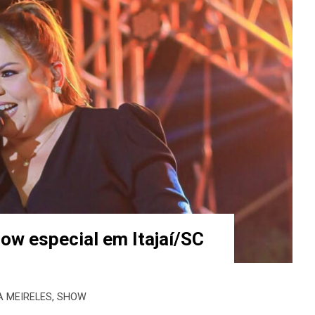
how especial em Itajaí/SC
A MEIRELES
,
SHOW