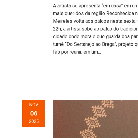
A artista se apresenta “em casa” em u
mais queridos da região Reconhecida n
Meireles volta aos palcos nesta sexta-
22h, a artista sobe ao palco do tradicio
cidade onde mora e que guarda boa part
turnê “Do Sertanejo ao Brega”, projeto 
fãs por reunir, em um…
NOV
06
2025