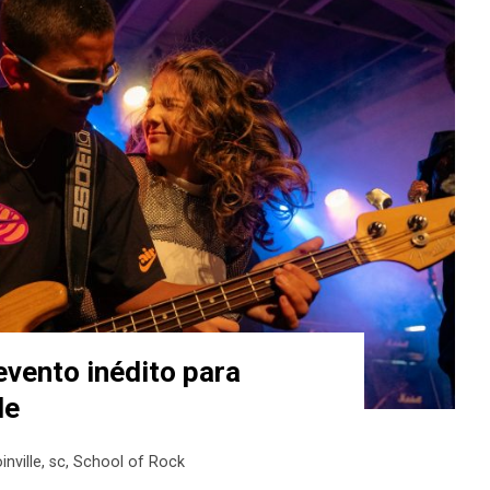
evento inédito para
le
oinville
,
sc
,
School of Rock