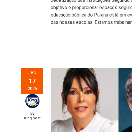
dedetização das instituições.Segundo o
objetivo é proporcionar espaços seguro
educação pública do Paraná está em ev
das nossas escolas. Estamos trabalha
JAN
17
2025
By
King post