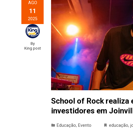
AGO
11
2025
By
King post
School of Rock realiza 
investidores em Joinvil
Educação
,
Evento
educação
,
j