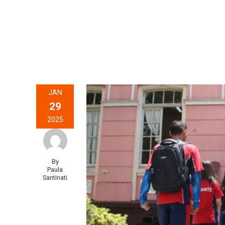
JAN
29
2025
By
Paula
Santinati