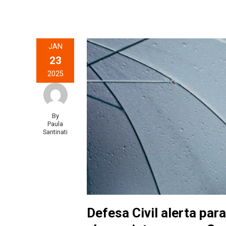
JAN
23
2025
By
Paula
Santinati
Defesa Civil alerta par