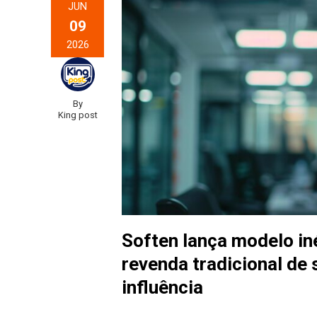
JUN
09
2026
By
King post
Soften lança modelo iné
revenda tradicional de
influência