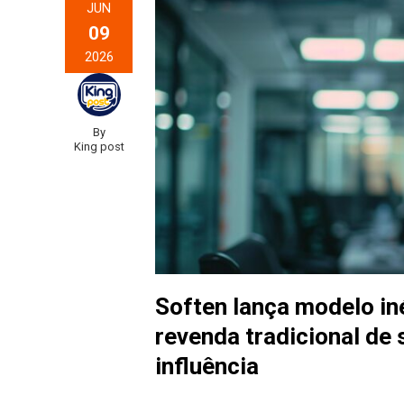
JUN
09
2026
By
King post
Soften lança modelo iné
revenda tradicional de
influência