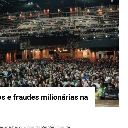
s e fraudes milionárias na
ésar Ribeiro
,
Filhos do Rei Serviços de