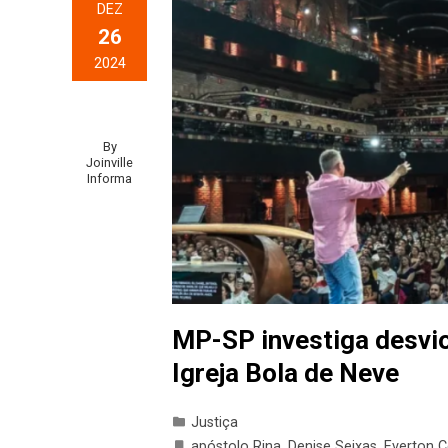
DEZ
26
2024
By
Joinville
Informa
MP-SP investiga desvio
Igreja Bola de Neve
Justiça
apóstolo Rina
,
Denise Seixas
,
Everton C