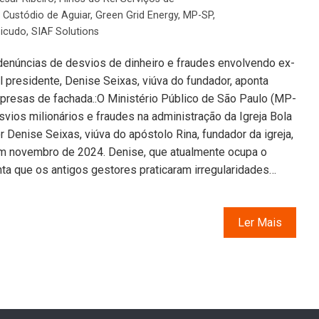
o Custódio de Aguiar
,
Green Grid Energy
,
MP-SP
,
Bicudo
,
SIAF Solutions
denúncias de desvios de dinheiro e fraudes envolvendo ex-
al presidente, Denise Seixas, viúva do fundador, aponta
mpresas de fachada.:O Ministério Público de São Paulo (MP-
vios milionários e fraudes na administração da Igreja Bola
 Denise Seixas, viúva do apóstolo Rina, fundador da igreja,
m novembro de 2024. Denise, que atualmente ocupa o
nta que os antigos gestores praticaram irregularidades…
Ler Mais